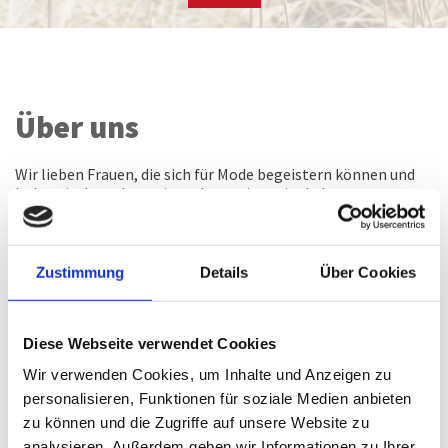
Über uns
Wir lieben Frauen, die sich für Mode begeistern können und
holen sie dort ab wo sie stehen: mitten im Leben.
Konsequent verfolgen wir das Ziel, Sie – als unsere Kundin,
mit Ihrem Anspruch an Ästhetik, Qualität, Passform und
Preis glücklich zu machen und zu jeder Gelegenheit gut
Zustimmung
Details
Über Cookies
anzuziehen.
Hochwertige Verarbeitung sowie eine verlässliche
Passformkompetenz mit hohem Wohlfühlfaktor
Diese Webseite verwendet Cookies
unterstreichen unseren Anspruch an eine zeitgemäße und
detailverliebte Kollektion – überwiegend gefertigt aus
Wir verwenden Cookies, um Inhalte und Anzeigen zu
europäischen Stoffen.
personalisieren, Funktionen für soziale Medien anbieten
Unsere Hosen werden durch modische Röcke, Blusen, Shirts,
Pullovern sowie Blazern optimal ergänzt – für einen
zu können und die Zugriffe auf unsere Website zu
stimmigen Gesamtlook.
analysieren. Außerdem geben wir Informationen zu Ihrer